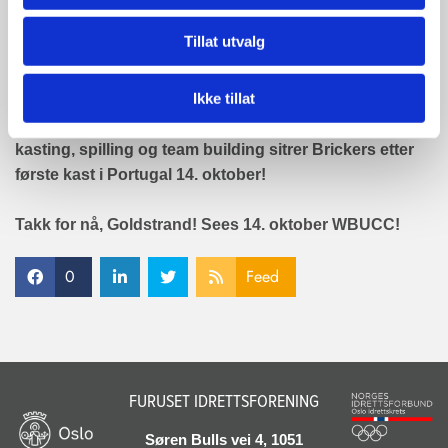
mentaliteten oppe etter 6 tidligere kamper, og tapte
Tillat utvalg
denne kampen også. Laget tar med seg den
lærdommen til Portugal.
Ikke tillat
Alt i alt var Goldstrand en nydelig generalprøve for
verdensmesterskapet. Etter lang tid med trening,
kasting, spilling og team building sitrer Brickers etter
første kast i Portugal 14. oktober!
Takk for nå, Goldstrand! Sees 14. oktober WBUCC!
0
Feed
FURUSET IDRETTSFORENING
Søren Bulls vei 4, 1051