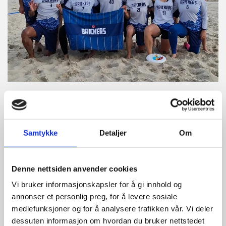
14/10/2024
av KRGJ
FURUSETS ULTIMATE LAG, BRICKERS, ER KLARE
FOR WBUCC!
Samtykke
Detaljer
Om
World Beach Ultimate World Club Championships
(WBUCC) er rett rundt hjørnet, og Furusets Ultimate-
Denne nettsiden anvender cookies
lag, Brickers, har forberedt seg godt!
Vi bruker informasjonskapsler for å gi innhold og
annonser et personlig preg, for å levere sosiale
Forrige helg deltok laget på sin siste
mediefunksjoner og for å analysere trafikken vår. Vi deler
oppvarmingsturnering før WBUCC på turneringen
dessuten informasjon om hvordan du bruker nettstedet
Goldstrand på en overraskende vakker strand nord i