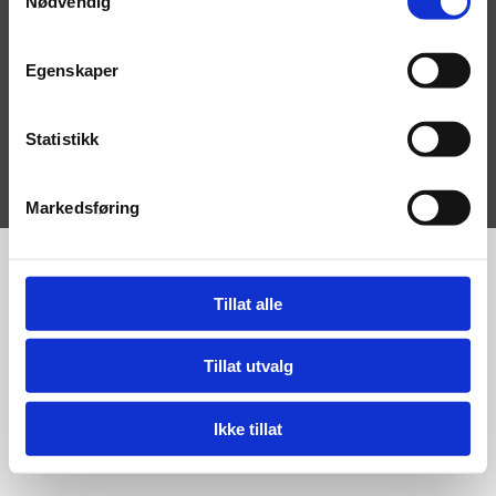
Nødvendig
Egenskaper
Statistikk
Utviklet av
Hjemmesidehuset
. |
Personvern
Markedsføring
Tillat alle
Tillat utvalg
Ikke tillat