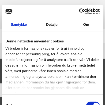
Samtykke
Detaljer
Om
Denne nettsiden anvender cookies
Vi bruker informasjonskapsler for å gi innhold og
annonser et personlig preg, for å levere sosiale
mediefunksjoner og for å analysere trafikken vår. Vi deler
dessuten informasjon om hvordan du bruker nettstedet
FURUSET IDRETTSFORENING
vårt, med partnerne våre innen sosiale medier,
annonsering og analysearbeid, som kan kombinere den
Søren Bulls vei 4, 1051
med annen informasjon du har gjort tilgjengelig for dem,
Furuset
eller som de har samlet inn gjennom din bruk av
tjenestene deres.
22 90 93 00

info@furuset.no

Samtykkevalg