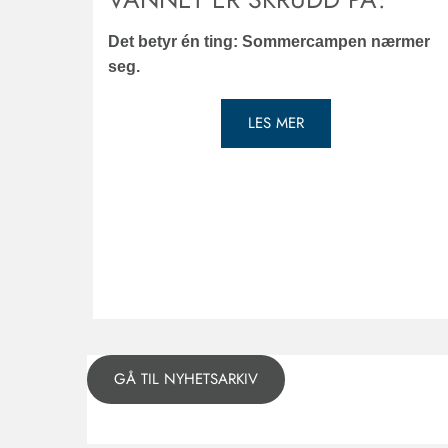
Det betyr én ting: Sommercampen nærmer
seg.
LES MER
GÅ TIL NYHETSARKIV