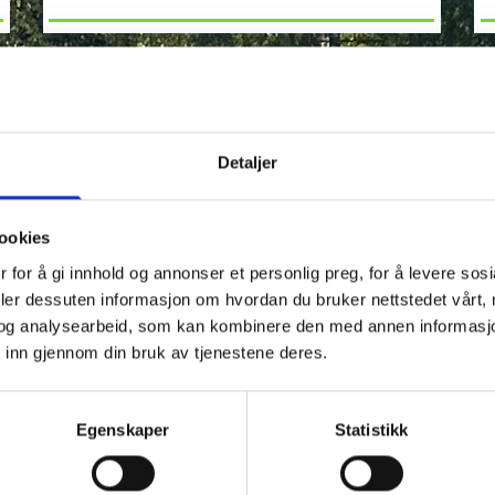
Detaljer
OM OSS
ookies
 for å gi innhold og annonser et personlig preg, for å levere sos
deler dessuten informasjon om hvordan du bruker nettstedet vårt,
og analysearbeid, som kan kombinere den med annen informasjon d
LOKALENE
 inn gjennom din bruk av tjenestene deres.
Egenskaper
Statistikk
V
k
ISHALL