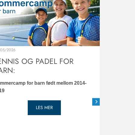
/05/2026
23/05/2026
ENNIS OG PADEL FOR
TENNI
ARN:
Bli med p
voksne
mmercamp for barn født mellom 2014-
19
LES MER