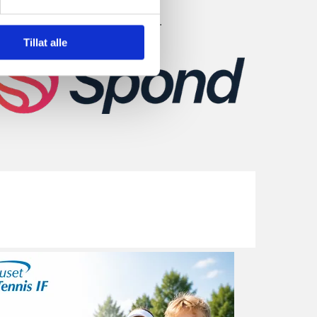
ykk på bilde for å melde deg inn.
Tillat alle