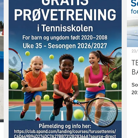
23
T
B
So
20