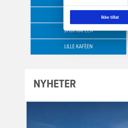
DANSESALEN
Ikke tillat
STOR KAFÈEN
LILLE KAFÈEN
NYHETER