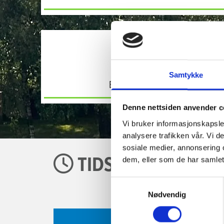
Samtykke
BUA FURUSET
Denne nettsiden anvender c
Vi bruker informasjonskapsler
analysere trafikken vår. Vi 
sosiale medier, annonsering 
TIDSSKJEMA FOR 

dem, eller som de har samlet
Samtykkevalg
Nødvendig
VEKTROM