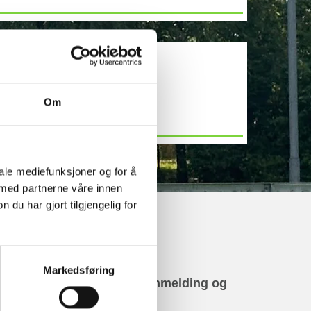
Om
KONTAKT OSS
iale mediefunksjoner og for å
 med partnerne våre innen
u har gjort tilgjengelig for
Markedsføring
i bruker Spond Club for innmelding og
ommunikasjon.