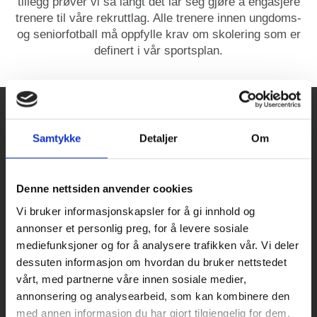
tillegg prøver vi så langt det lar seg gjøre å engasjere
trenere til våre rekruttlag. Alle trenere innen ungdoms-
og seniorfotball må oppfylle krav om skolering som er
definert i vår sportsplan.
TRENERNE SKAL FOR SITT LAG ELLER KULL
Samtykke
Detaljer
Om
SØRGE FOR:
Denne nettsiden anvender cookies
Vi bruker informasjonskapsler for å gi innhold og
Det sportslige opplegget for sitt lag / årskull i
annonser et personlig preg, for å levere sosiale
henhold til klubbens sportsplan og etter føringer
mediefunksjoner og for å analysere trafikken vår. Vi deler
fra sportslig utvalg
dessuten informasjon om hvordan du bruker nettstedet
vårt, med partnerne våre innen sosiale medier,
At treningsopplegget skal omfatte alle gruppens
annonsering og analysearbeid, som kan kombinere den
spillere
med annen informasjon du har gjort tilgjengelig for dem,