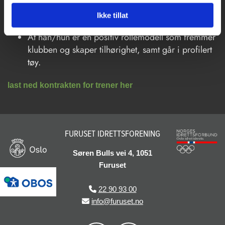
Å lede lager/årskullet på en bestemt og trygg
måte, skape lagfølelse og se hver enkelt spiller
Ikke tillat
At han/hun er en positiv rollemodell som fremmer
klubben og skaper tilhørighet, samt går i profilert
tøy.
last ned kontrakten for trener her
FURUSET IDRETTSFORENING
Søren Bulls vei 4, 1051
Furuset
22 90 93 00

info@furuset.no
