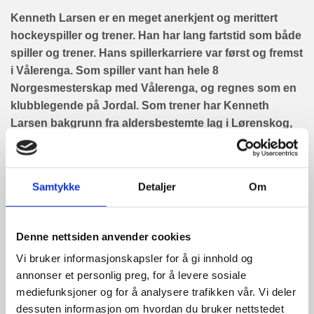
Kenneth Larsen
er en meget anerkjent og merittert
hockeyspiller og trener. Han har lang fartstid som både
spiller og trener. Hans spillerkarriere var først og fremst
i Vålerenga. Som spiller vant han hele 8
Norgesmesterskap med Vålerenga, og regnes som en
klubblegende på Jordal. Som trener har Kenneth
Larsen bakgrunn fra aldersbestemte lag i Lørenskog,
samt Frisk Asker. I tillegg som hovedtrener for A-lag i
Lørenskog, og senest for Vålerenga Ishockey Elite i
«Fjordkraftligaen».
Samtykke
Detaljer
Om
Kenneth Larsen er 46 år gammel, opprinnelig fra
Romsås i Oslo, og i dag bosatt på Fjellhamar.
Denne nettsiden anvender cookies
Kenneth Larsen tiltrer jobben umiddelbart.
Vi bruker informasjonskapsler for å gi innhold og
annonser et personlig preg, for å levere sosiale
Om Furuset Ishockey IF:
mediefunksjoner og for å analysere trafikken vår. Vi deler
Furuset Idrettsforening er stiftet i 1914. Furuset
dessuten informasjon om hvordan du bruker nettstedet