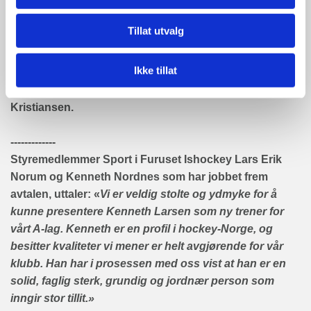
Klubben har nå fra 2022 lagt A-laget under en ny
organisasjon adskilt fra breddedelen – Furuset
Tillat utvalg
Ishockey Elite IF. Denne organisasjonen har eget
elitestyre, som administrerer A-laget og dets
Ikke tillat
virksomhet.
Klubben har også engasjert en ny daglig leder, Anders
Kristiansen.
-------------
Styremedlemmer Sport i Furuset Ishockey Lars Erik
Norum og Kenneth Nordnes som har jobbet frem
avtalen, uttaler: «
Vi er veldig stolte og ydmyke for å
kunne presentere Kenneth Larsen som ny trener for
vårt A-lag. Kenneth er en profil i hockey-Norge, og
besitter kvaliteter vi mener er helt avgjørende for vår
klubb. Han har i prosessen med oss vist at han er en
solid, faglig sterk, grundig og jordnær person som
inngir stor tillit.»