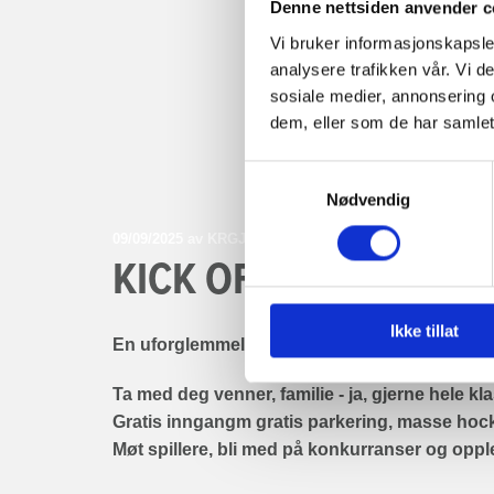
Denne nettsiden anvender c
Vi bruker informasjonskapsler
analysere trafikken vår. Vi 
sosiale medier, annonsering 
dem, eller som de har samlet
Samtykkevalg
Nødvendig
09/09/2025
av KRGJ
KICK OFF 13. SEPTEM
Ikke tillat
En uforglemmelig dag i Furuset Forum!
Ta med deg venner, familie - ja, gjerne hele k
Gratis inngangm gratis parkering, masse hocke
Møt spillere, bli med på konkurranser og opp