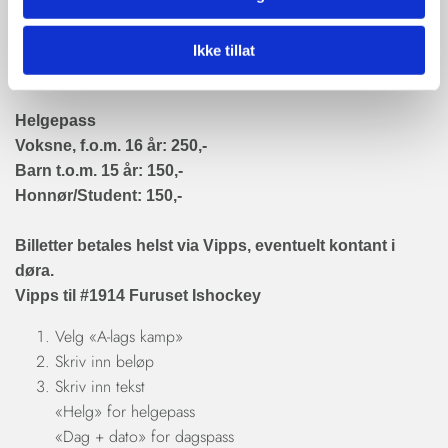
Voksne, f.o.m. 16 år: 150,-
Barn t.o.m. 15 år: 75,-
Ikke tillat
Honnør/Student: 75,-
Helgepass
Voksne, f.o.m. 16 år: 250,-
Barn t.o.m. 15 år: 150,-
Honnør/Student: 150,-
Billetter betales helst via Vipps, eventuelt kontant i
døra.
Vipps til #1914 Furuset Ishockey
Velg «A-lags kamp»
Skriv inn beløp
Skriv inn tekst
«Helg» for helgepass
«Dag + dato» for dagspass