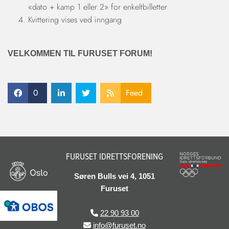
«dato + kamp 1 eller 2» for enkeltbilletter
Kvittering vises ved inngang
VELKOMMEN TIL FURUSET FORUM!
0
Feed
FURUSET IDRETTSFORENING
Søren Bulls vei 4, 1051
Furuset
22 90 93 00

info@furuset.no
