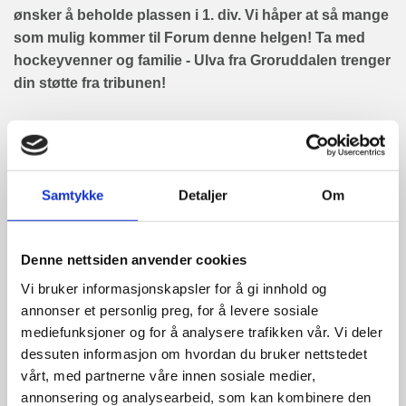
ønsker å beholde plassen i 1. div. Vi håper at så mange
som mulig kommer til Forum denne helgen! Ta med
hockeyvenner og familie - Ulva fra Groruddalen trenger
din støtte fra tribunen!
Kvalifiseringen blir arrangert som en turnering i enkel
serie (4 lag, alle mot alle 1 gang). Kampene spilles med
samme format som seriekamp (inntil 5 min sudden,
Samtykke
Detaljer
Om
deretter eventuelt straffeslagkonkurranse).
Kampprogram:
Denne nettsiden anvender cookies
Fredag 11. mars:
Vi bruker informasjonskapsler for å gi innhold og
kl. 17:15 Kamp 1 Bergen - Furuset
annonser et personlig preg, for å levere sosiale
mediefunksjoner og for å analysere trafikken vår. Vi deler
kl. 20:15 Kamp 2 Haugesund - Tønsberg
dessuten informasjon om hvordan du bruker nettstedet
Lørdag 12. mars:
vårt, med partnerne våre innen sosiale medier,
kl. 14:00 Kamp 3 Haugesund - Bergen
annonsering og analysearbeid, som kan kombinere den
kl. 17:00 Kamp 4 Furuset - Tønsberg