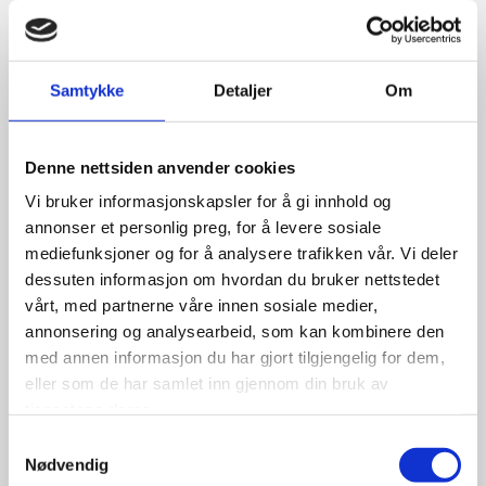
Samtykke
Detaljer
Om
Denne nettsiden anvender cookies
Vi bruker informasjonskapsler for å gi innhold og
annonser et personlig preg, for å levere sosiale
mediefunksjoner og for å analysere trafikken vår. Vi deler
dessuten informasjon om hvordan du bruker nettstedet
25/04/2023
av KRGJ
NYTT EDELT METALL TIL FURUSET!
vårt, med partnerne våre innen sosiale medier,
annonsering og analysearbeid, som kan kombinere den
med annen informasjon du har gjort tilgjengelig for dem,
I helgen stilte Furuset sitt Ultimate Frisbeelag, Brickers,
eller som de har samlet inn gjennom din bruk av
med 13 spillere på årets norgesmesterskap i innendørs
tjenestene deres.
Ultimate Frisbee arrangert av Stovner Frisbeeklubb.
Samtykkevalg
Nødvendig
Laget kjempet hardt, trosset skade og sykdom og