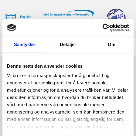
Samtykke
Detaljer
Om
Denne nettsiden anvender cookies
Vi bruker informasjonskapsler for å gi innhold og
20/06/2024
av A.V
annonser et personlig preg, for å levere sosiale
PRØVETRENING I TENNISSKOLEN FOR BARN OG
mediefunksjoner og for å analysere trafikken vår. Vi deler
UNGDOM FOR SESONGEN 2024/2025
dessuten informasjon om hvordan du bruker nettstedet
vårt, med partnerne våre innen sosiale medier,
Påmelding til prøvetrening i tennisskolen for barn og
annonsering og analysearbeid, som kan kombinere den
ungdom for sesongen 2024/2025 i uke 35:
med annen informasjon du har gjort tilgjengelig for dem,
Info og påmelding her:
eller som de har samlet inn gjennom din bruk av
TRYKK HER FOR PÅMELDING
tjenestene deres.