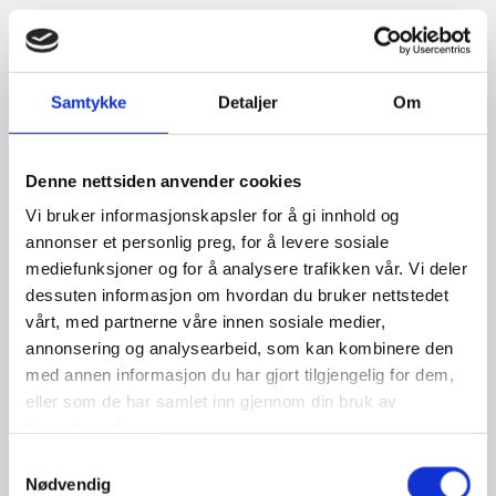
Regnbuens fotballag hadde en fantastisk dag på
Skaugum Cup 11.juni.
Sammen med tilrettelaglagene til Asker og
Samtykke
Detaljer
Om
Strømsgodset, så var Regnbuen invitert til
kronprinsparets årlige fotballkamp på Skaugum
Denne nettsiden anvender cookies
Stadion. Siden det var jubileum og en tiende gangen
det ble arrangert, så ble tre lag invitert til årets
Vi bruker informasjonskapsler for å gi innhold og
begivenhet.
annonser et personlig preg, for å levere sosiale
mediefunksjoner og for å analysere trafikken vår. Vi deler
De tre inviterte lagene spilte først en liten turnering seg
dessuten informasjon om hvordan du bruker nettstedet
imellom, med Lise Klavenes, Ståle Solbakken og
vårt, med partnerne våre innen sosiale medier,
(selveste) Peter Schmeichel som dommere i hver sin
annonsering og analysearbeid, som kan kombinere den
med annen informasjon du har gjort tilgjengelig for dem,
kamp. Før, under og etter kampene bød vertskapet på
eller som de har samlet inn gjennom din bruk av
kaffe, brus, is, frukt, boller, pølser, m.m. i go'været på
tjenestene deres.
Skaugum.
Samtykkevalg
Nødvendig
Dagne ble avsluttet med en kamp der Asker, Furuset