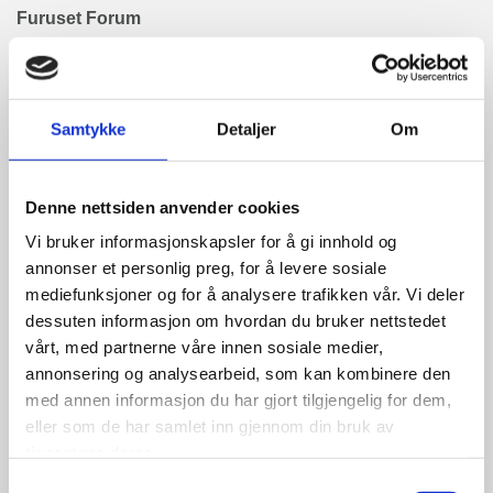
Furuset Forum
For spillere (JENTER og GUTTER) født 2013
(U13/JU13) og yngre.
(Det forutsettes at de kan gå på skøyter på egenhånd)
Samtykke
Detaljer
Om
5 hele dager, med flere istreninger, og off-ice økter
Denne nettsiden anvender cookies
daglig.
Opplegg hver dag fra 08:00 - 16:00.
Vi bruker informasjonskapsler for å gi innhold og
annonser et personlig preg, for å levere sosiale
mediefunksjoner og for å analysere trafikken vår. Vi deler
dessuten informasjon om hvordan du bruker nettstedet
Deltakerne vil bli delt inn i grupper etter alder og
vårt, med partnerne våre innen sosiale medier,
ferdigheter, for å optimalisere treningene og
annonsering og analysearbeid, som kan kombinere den
utviklingsmulighetene.
med annen informasjon du har gjort tilgjengelig for dem,
eller som de har samlet inn gjennom din bruk av
tjenestene deres.
Det vil bli servert et varmt måltid til lunsj, og det vil være
frukt tilgjengelig mellom treningene.
Samtykkevalg