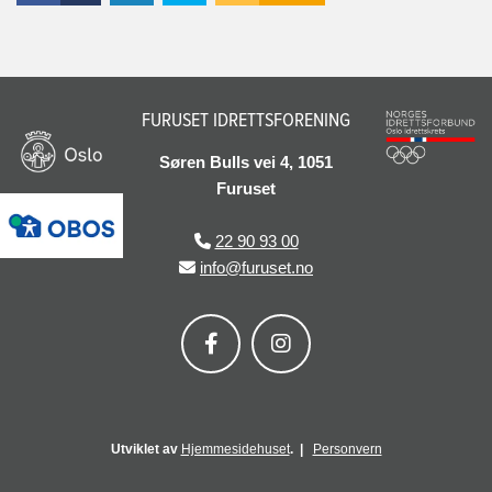
FURUSET IDRETTSFORENING
Søren Bulls vei 4, 1051
Furuset
22 90 93 00

info@furuset.no

Utviklet av
Hjemmesidehuset
. |
Personvern