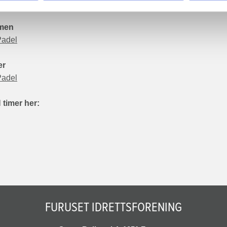
Padel
mmen
Padel
er
Padel
 timer her:
FURUSET IDRETTSFORENING