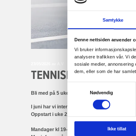
Samtykke
Denne nettsiden anvender c
Vi bruker informasjonskapsler
analysere trafikken vår. Vi 
sosiale medier, annonsering 
23/05/2026
av A.V
TENNISKURS FOR VO
dem, eller som de har samlet
Samtykkevalg
Nødvendig
Bli med på 5 uker med tenniskurs for voksne
I juni har vi intensive 5 ukers kurs i tennis fo
Oppstart i uke 23, og avsluttes i uke 27.
Ikke tillat
Mandager kl 19-20: Tenniskurs for lett øvet